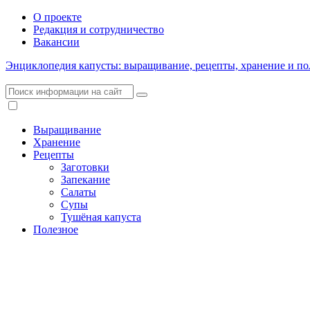
О проекте
Редакция и сотрудничество
Вакансии
Энциклопедия капусты: выращивание, рецепты, хранение и по
Выращивание
Хранение
Рецепты
Заготовки
Запекание
Салаты
Супы
Тушёная капуста
Полезное