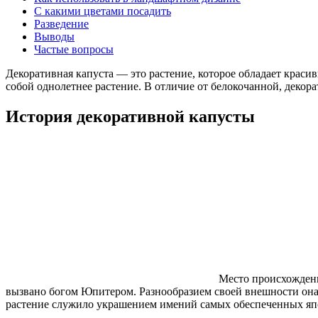
С какими цветами посадить
Разведение
Выводы
Частые вопросы
Декоративная капуста — это растение, которое обладает краси
собой однолетнее растение. В отличие от белокочанной, декор
История декоративной капусты
Место происхождения
вызвано богом Юпитером. Разнообразием своей внешности она о
растение служило украшением имений самых обеспеченных яп