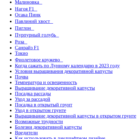
Малиновка
Нагоя F1
Осака Пинк
Павлиний хвост
Пиглон
Пурпурный голубь
Роза
Санрайз F1
Токио
Фиолетовое кружево
Когда сажать по Лунному календарю в 2023 году
Условия выращивания декоративной капусты
Почва
Температура и освещенность
Выращивание декоративной капусты
Посадка рассады
Уход за рассадой
Посадка в открытый грунт
Уход в открытом грунте
Выращивание декоративной капусты в открытом грунте
Возможные трудности
Болезни декоративной капусты
Вредители
Как использовать в ландшафтном дизайне