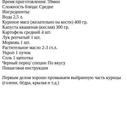
Время приготовления:
59мин
Сложность блюда:
Средне
Ингредиенты:
Вода
2,5 л.
Куриное мясо (желательно на кости)
400 гр.
Капуста квашеная (кислая)
300 гр.
Картофель средний
4 шт.
Лук репчатый
1 шт.
Морковь
1 шт.
Растительное масло
2-3 ст.л.
Укроп
1 пучок
Соль
1 щепотка
Черный перец/ специи
По вкусу
Пошаговая инструкция
Первым делом хорошо промываем выбранную часть курицы
(голени, бёдра, крылья и т.д.)