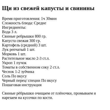
Щи из свежей капусты и свинины
Время приготовления:
1ч 30мин
Сложность блюда:
Средне
Ингредиенты:
Вода
3 л.
Свиные ребрышки
800 гр.
Капуста свежая
300 гр.
Картофель (средний)
3 шт.
Лук репчатый
1 шт.
Морковь
1 шт.
Растительное масло
2-3 ст.л.
Укроп
1 пучок
Томаты в собственном соку
2 ст.л.
Чеснок
1-2 зубчика
Соль
По вкусу
Черный перец/ специи
По вкусу
Пошаговая инструкция
Свиные рёбрышки очищаем от плёночки, промываем и
нарезаем на кусочки по кости.