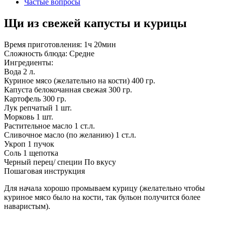
Частые вопросы
Щи из свежей капусты и курицы
Время приготовления:
1ч 20мин
Сложность блюда:
Средне
Ингредиенты:
Вода
2 л.
Куриное мясо (желательно на кости)
400 гр.
Капуста белокочанная свежая
300 гр.
Картофель
300 гр.
Лук репчатый
1 шт.
Морковь
1 шт.
Растительное масло
1 ст.л.
Сливочное масло (по желанию)
1 ст.л.
Укроп
1 пучок
Соль
1 щепотка
Черный перец/ специи
По вкусу
Пошаговая инструкция
Для начала хорошо промываем курицу (желательно чтобы
куриное мясо было на кости, так бульон получится более
наваристым).