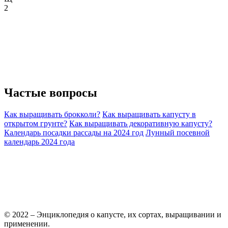
2
Частые
вопросы
Как выращивать брокколи?
Как выращивать капусту в
открытом грунте?
Как выращивать декоративную капусту?
Календарь посадки рассады на 2024 год
Лунный посевной
календарь 2024 года
© 2022 – Энциклопедия о капусте, их сортах, выращивании и
применении.