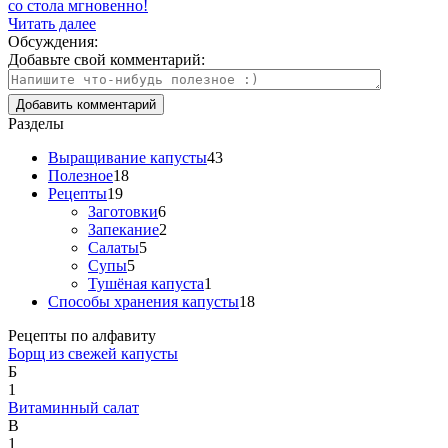
со стола мгновенно!
Читать далее
Обсуждения:
Добавьте свой комментарий:
Разделы
Выращивание капусты
43
Полезное
18
Рецепты
19
Заготовки
6
Запекание
2
Салаты
5
Супы
5
Тушёная капуста
1
Способы хранения капусты
18
Рецепты по алфавиту
Борщ из свежей капусты
Б
1
Витаминный салат
В
1