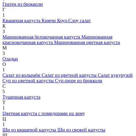
Гратен из брокколи
Г
1
Квашеная капуста
Кимчи
Коул-Слоу салат
К
3
Маринованная белокочанная капуста
Маринованная
краснокочанная капуста
Маринованная цветная капуста
М
3
Оладьи
О
1
Салат из кольраби
Салат из цветной капусты
Салат кукурузой
Суп из цветной капусты
Суп-пюре из брокколи
С
5
Тушенная капуста
Т
1
Цветная капуста с помидорами на зиму
Ц
1
Щи из квашеной капусты
Щи из свежей капусты
Щ