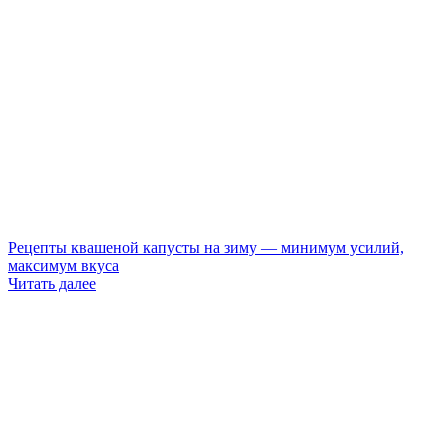
Рецепты квашеной капусты на зиму — минимум усилий,
максимум вкуса
Читать далее