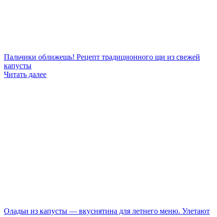
Пальчики оближешь! Рецепт традиционного щи из свежей
капусты
Читать далее
Оладьи из капусты — вкуснятина для летнего меню. Улетают