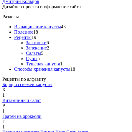
Дмитрий Кольцов
Дизайнер проекта и оформление сайта.
Разделы
Выращивание капусты
43
Полезное
18
Рецепты
19
Заготовки
6
Запекание
2
Салаты
5
Супы
5
Тушёная капуста
1
Способы хранения капусты
18
Рецепты по алфавиту
Борщ из свежей капусты
Б
1
Витаминный салат
В
1
Гратен из брокколи
Г
1