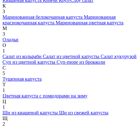
Квашеная капуста
Кимчи
Коул-Слоу салат
К
3
Маринованная белокочанная капуста
Маринованная
краснокочанная капуста
Маринованная цветная капуста
М
3
Оладьи
О
1
Салат из кольраби
Салат из цветной капусты
Салат кукурузой
Суп из цветной капусты
Суп-пюре из брокколи
С
5
Тушенная капуста
Т
1
Цветная капуста с помидорами на зиму
Ц
1
Щи из квашеной капусты
Щи из свежей капусты
Щ
2