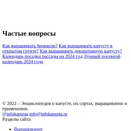
Частые
вопросы
Как выращивать брокколи?
Как выращивать капусту в
открытом грунте?
Как выращивать декоративную капусту?
Календарь посадки рассады на 2024 год
Лунный посевной
календарь 2024 года
© 2022 – Энциклопедия о капусте, их сортах, выращивании и
применении.
@infokapusta
info@infokapusta.ru
Разделы сайта
Выращивание