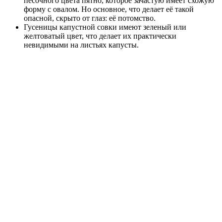
песочного цвета пятно, которое зачастую имеет схожую
форму с овалом. Но основное, что делает её такой
опасной, скрыто от глаз: её потомство.
Гусеницы капустной совки имеют зеленый или
желтоватый цвет, что делает их практически
невидимыми на листьях капусты.