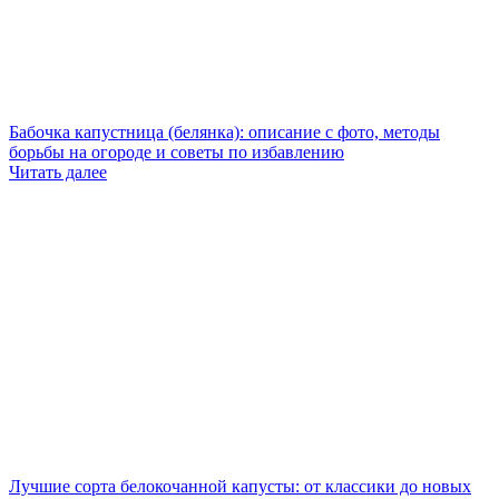
Бабочка капустница (белянка): описание с фото, методы
борьбы на огороде и советы по избавлению
Читать далее
Лучшие сорта белокочанной капусты: от классики до новых