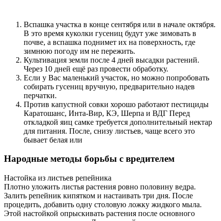
Вспашка участка в конце сентября или в начале октября.
В это время куколки гусениц будут уже зимовать в
почве, а вспашка поднимет их на поверхность, где
зимнюю погоду им не пережить.
Культивация земли после 4 дней высадки растений.
Через 10 дней ещё раз провести обработку.
Если у Вас маленький участок, но можно попробовать
собирать гусениц вручную, предварительно надев
перчатки.
Против капустной совки хорошо работают пестициды
Каратошанс, Инта-Вир, КЭ, Шерпа и ВДГ Перед
откладкой яиц самке требуется дополнительный нектар
для питания. После, снизу листьев, чаще всего это
бывает белая или
Народные методы борьбы с вредителем
Настойка из листьев репейника
Плотно уложить листья растения ровно половину ведра.
Залить репейник кипятком и настаивать три дня. После
процедить, добавить одну столовую ложку жидкого мыла.
Этой настойкой опрыскивать растения после основного