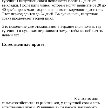
гусеницы капустной совки появляются после 12 дней от
выкладки. После пяти линек, которые могут занимать от 20 до
40 дней, происходит окукливание возле кормового растения.
Этот период длится до 24 дней. Вылупившись, капустная
совка продолжает второй цикл.
Это поколение уже откладывают в верхние слои почвы, где
гусеницы в куколках переживают зиму, чтобы весной начать
новый лёт.
Естественные враги
К счастью для
сельскохозяйственных работников, у капустной совки есть
естественные враги. Различные виды пауков, насекомых-