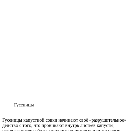
Гусеницы
Гусеницы капустной совки начинают своё «разрушительное»
действо с того, что проникают внутрь листьев капусты,
оставляя после себя характерные «проходы» или же целые